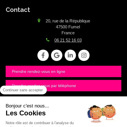
Contact
20, rue de la République
47500
Fumel
France
06 21 52 16 03
Prendre rendez-vous en ligne
Prendre rendez-vous par téléphone
Continuer sans accepter
©2020 SAS FORMACOM - Kinésiologie
Bonjour c'est nous...
Les Cookies
Notre rôle est de contribuer à l'analyse du
Plan du site