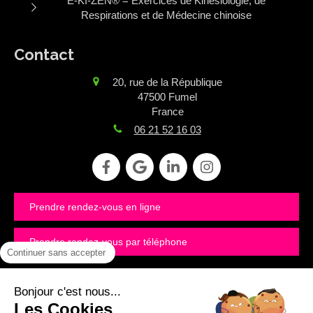
E-KI-ZEN® = Exercices de Kinésiologie, de
Respirations et de Médecine chinoise
Contact
20, rue de la République
47500
Fumel
France
06 21 52 16 03
Prendre rendez-vous en ligne
Prendre rendez-vous par téléphone
Continuer sans accepter
©2020 SAS FORMACOM - Kinésiologie
Bonjour c'est nous...
Les Cookies